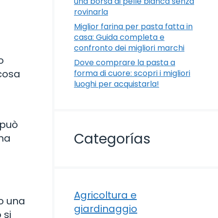
una borsa di pelle bianca senza
rovinarla
Miglior farina per pasta fatta in
casa: Guida completa e
confronto dei migliori marchi
o
Dove comprare la pasta a
 cosa
forma di cuore: scopri i migliori
luoghi per acquistarla!
a
 può
Categorías
una
Agricoltura e
do una
giardinaggio
 si