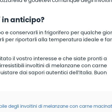
zzarella e godetevi comunque degli involtin
 in anticipo?
ipo e conservarli in frigorifero per qualche gio
rli per riportarli alla temperatura ideale e far
ato il vostro interesse e che siate pronti a
rresistibili involtini di melanzane con carne
stare dai sapori autentici dell’Italia. Buon
sistibile degli involtini di melanzane con carne macina