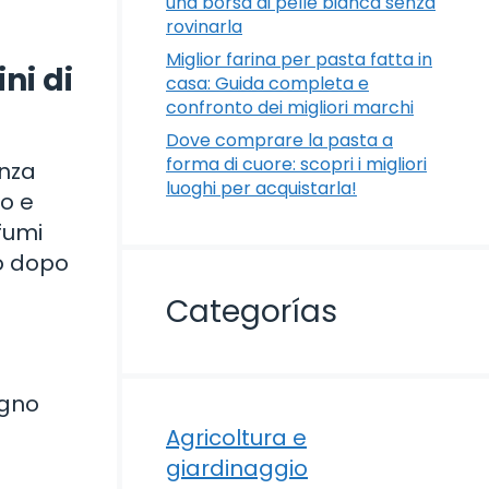
una borsa di pelle bianca senza
rovinarla
Miglior farina per pasta fatta in
ini di
casa: Guida completa e
confronto dei migliori marchi
Dove comprare la pasta a
forma di cuore: scopri i migliori
enza
luoghi per acquistarla!
ro e
fumi
so dopo
Categorías
ogno
Agricoltura e
giardinaggio