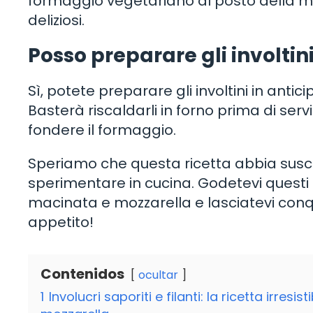
formaggio vegetariano al posto della mo
deliziosi.
Posso preparare gli involtini
Sì, potete preparare gli involtini in antic
Basterà riscaldarli in forno prima di servi
fondere il formaggio.
Speriamo che questa ricetta abbia suscit
sperimentare in cucina. Godetevi questi i
macinata e mozzarella e lasciatevi conqui
appetito!
Contenidos
ocultar
1
Involucri saporiti e filanti: la ricetta irre