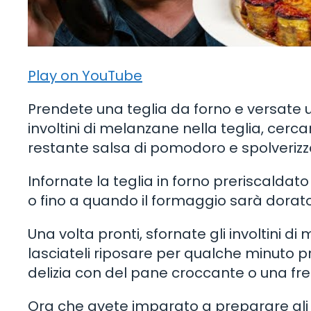
Play on YouTube
Prendete una teglia da forno e versate u
involtini di melanzane nella teglia, cercan
restante salsa di pomodoro e spolveriz
Infornate la teglia in forno preriscaldat
o fino a quando il formaggio sarà dorato 
Una volta pronti, sfornate gli involtini
lasciateli riposare per qualche minuto 
delizia con del pane croccante o una fre
Ora che avete imparato a preparare gli