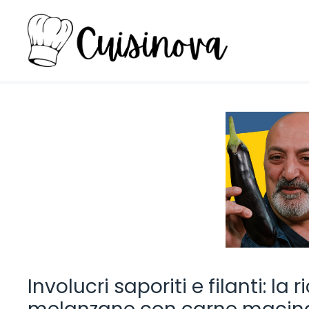
Vai
al
contenuto
Involucri saporiti e filanti: la r