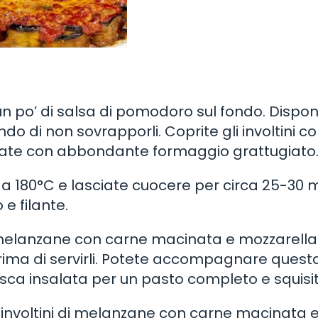
n po’ di salsa di pomodoro sul fondo. Dispon
do di non sovrapporli. Coprite gli involtini co
zate con abbondante formaggio grattugiato
o a 180°C e lasciate cuocere per circa 25-30 m
e filante.
 di melanzane con carne macinata e mozzarella
prima di servirli. Potete accompagnare quest
sca insalata per un pasto completo e squisit
 involtini di melanzane con carne macinata 