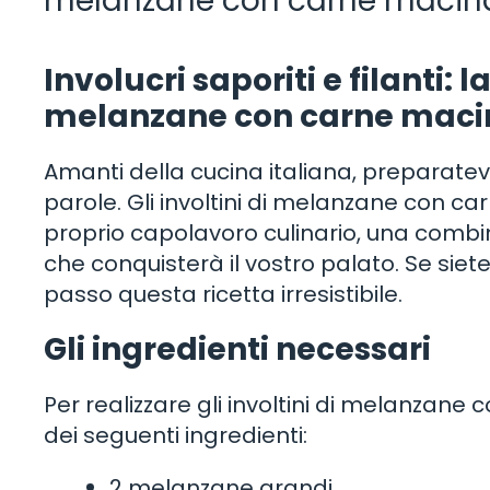
melanzane con carne macina
Involucri saporiti e filanti: la
melanzane con carne macin
Amanti della cucina italiana, preparatev
parole. Gli involtini di melanzane con c
proprio capolavoro culinario, una combin
che conquisterà il vostro palato. Se siete
passo questa ricetta irresistibile.
Gli ingredienti necessari
Per realizzare gli involtini di melanzan
dei seguenti ingredienti:
2 melanzane grandi