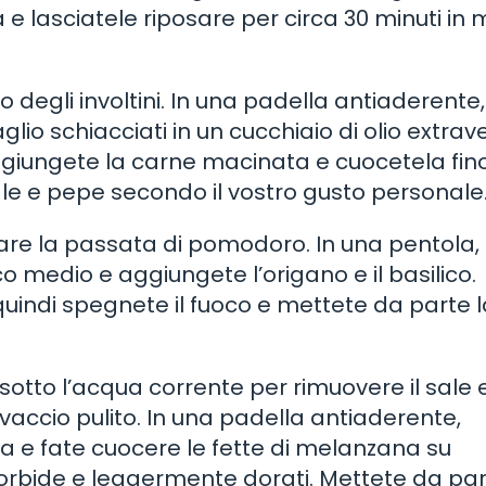
 e lasciatele riposare per circa 30 minuti in
 degli involtini. In una padella antiaderente,
 aglio schiacciati in un cucchiaio di olio extra
Aggiungete la carne macinata e cuocetela fin
le e pepe secondo il vostro gusto personale
are la passata di pomodoro. In una pentola,
 medio e aggiungete l’origano e il basilico.
 quindi spegnete il fuoco e mettete da parte 
otto l’acqua corrente per rimuovere il sale 
ccio pulito. In una padella antiaderente,
iva e fate cuocere le fette di melanzana su
orbide e leggermente dorati. Mettete da par