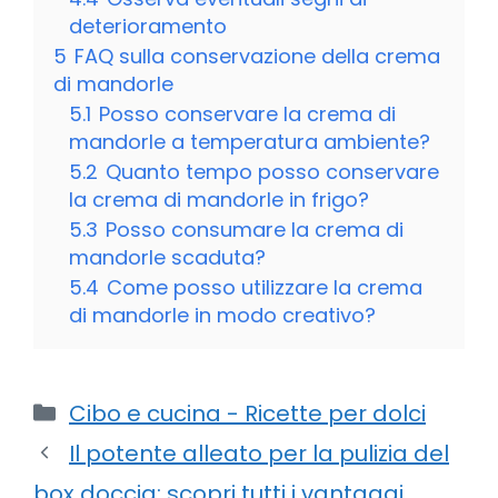
deterioramento
5
FAQ sulla conservazione della crema
di mandorle
5.1
Posso conservare la crema di
mandorle a temperatura ambiente?
5.2
Quanto tempo posso conservare
la crema di mandorle in frigo?
5.3
Posso consumare la crema di
mandorle scaduta?
5.4
Come posso utilizzare la crema
di mandorle in modo creativo?
Categorie
Cibo e cucina - Ricette per dolci
Il potente alleato per la pulizia del
box doccia: scopri tutti i vantaggi