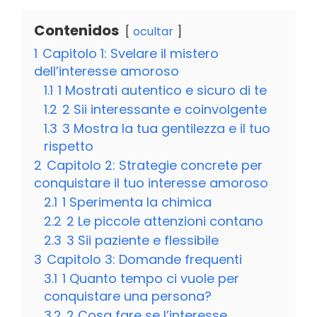
Contenidos
ocultar
1
Capitolo 1: Svelare il mistero
dell’interesse amoroso
1.1
1 Mostrati autentico e sicuro di te
1.2
2 Sii interessante e coinvolgente
1.3
3 Mostra la tua gentilezza e il tuo
rispetto
2
Capitolo 2: Strategie concrete per
conquistare il tuo interesse amoroso
2.1
1 Sperimenta la chimica
2.2
2 Le piccole attenzioni contano
2.3
3 Sii paziente e flessibile
3
Capitolo 3: Domande frequenti
3.1
1 Quanto tempo ci vuole per
conquistare una persona?
3.2
2 Cosa fare se l’interesse