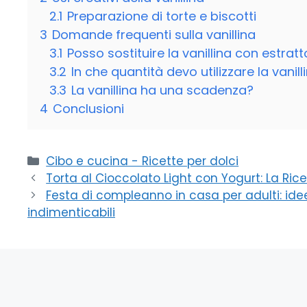
2.1
Preparazione di torte e biscotti
3
Domande frequenti sulla vanillina
3.1
Posso sostituire la vanillina con estratt
3.2
In che quantità devo utilizzare la vanill
3.3
La vanillina ha una scadenza?
4
Conclusioni
Categorie
Cibo e cucina - Ricette per dolci
Torta al Cioccolato Light con Yogurt: La Rice
Festa di compleanno in casa per adulti: idee
indimenticabili