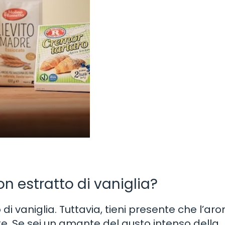
on estratto di vaniglia?
to di vaniglia. Tuttavia, tieni presente che l’ar
. Se sei un amante del gusto intenso della