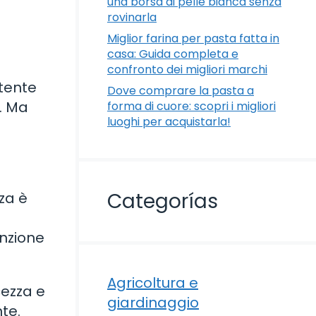
una borsa di pelle bianca senza
rovinarla
Miglior farina per pasta fatta in
casa: Guida completa e
confronto dei migliori marchi
otente
Dove comprare la pasta a
i. Ma
forma di cuore: scopri i migliori
luoghi per acquistarla!
Categorías
za è
enzione
Agricoltura e
cezza e
giardinaggio
te.