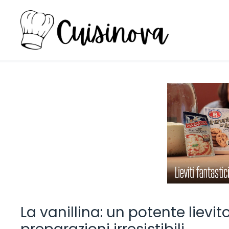
Vai
al
contenuto
La vanillina: un potente lievit