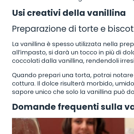
Usi creativi della vanillina
Preparazione di torte e biscot
La vanillina è spesso utilizzata nella pr
all’impasto, si darà un tocco in più di dolc
coccolati dalla vanillina, rendendoli irresist
Quando prepari una torta, potrai notare 
cottura. Il dolce risulterà morbido, umido
sapore unico che solo la vanillina può d
Domande frequenti sulla va