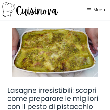
Vai
al
Menu
contenuto
Lasagne irresistibili: scopri
come preparare le migliori
con il pesto di pistacchio