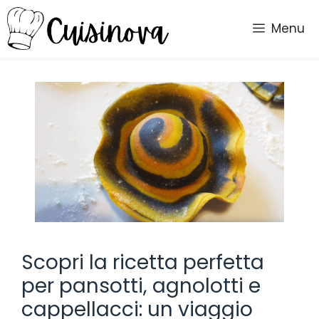
Vai
al
Menu
contenuto
Scopri la ricetta perfetta
per pansotti, agnolotti e
cappellacci: un viaggio