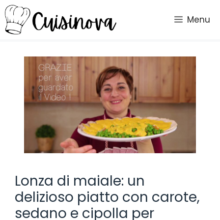
Vai
al
Menu
contenuto
Lonza di maiale: un
delizioso piatto con carote,
sedano e cipolla per