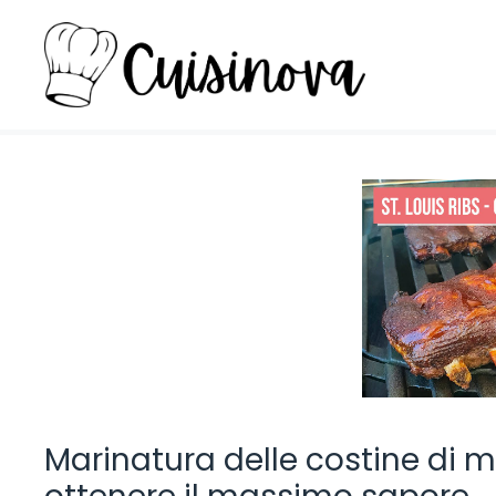
Vai
al
contenuto
Marinatura delle costine di mai