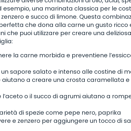
zzare diverse combinazioni di olio, acidi, spe
 esempio, una marinata classica per le cost
io, zenzero e succo di limone. Questa combina
perfetta che dona alla carne un gusto ricco 
i che puoi utilizzare per creare una delizios
glia:
ntenere la carne morbida e preventiene l’essic
e un sapore salato e intenso alle costine di m
le aiutano a creare una crosta caramellata e
 l’aceto o il succo di agrumi aiutano a rompe
.
varietà di spezie come pepe nero, paprika
lvere e zenzero per aggiungere un tocco di s