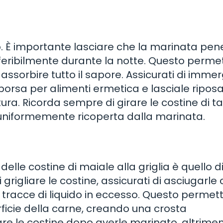
 È importante lasciare che la marinata pene
feribilmente durante la notte. Questo perme
i assorbire tutto il sapore. Assicurati di imme
 borsa per alimenti ermetica e lasciale riposa
ura. Ricorda sempre di girare le costine di ta
a uniformemente ricoperta dalla marinata.
delle costine di maiale alla griglia è quello d
 grigliare le costine, assicurati di asciugarle
 tracce di liquido in eccesso. Questo permet
rficie della carne, creando una crosta
e le costine dopo averle marinato, altrimen