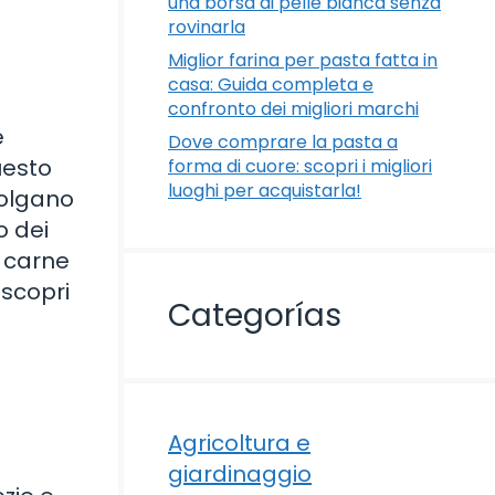
una borsa di pelle bianca senza
rovinarla
Miglior farina per pasta fatta in
casa: Guida completa e
confronto dei migliori marchi
e
Dove comprare la pasta a
uesto
forma di cuore: scopri i migliori
luoghi per acquistarla!
iolgano
o dei
a carne
 scopri
Categorías
Agricoltura e
giardinaggio