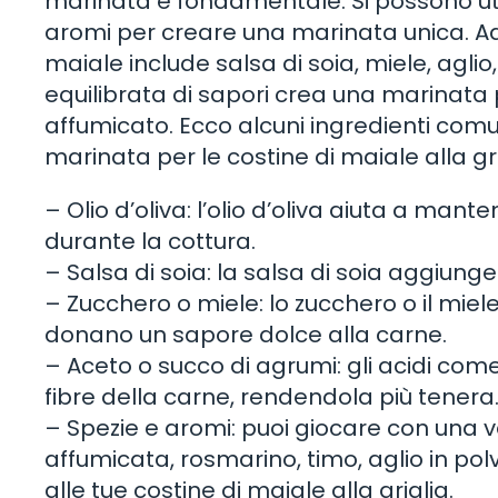
marinata è fondamentale. Si possono utili
aromi per creare una marinata unica. Ad
maiale include salsa di soia, miele, agl
equilibrata di sapori crea una marinata 
affumicato. Ecco alcuni ingredienti comun
marinata per le costine di maiale alla gri
– Olio d’oliva: l’olio d’oliva aiuta a ma
durante la cottura.
– Salsa di soia: la salsa di soia aggiung
– Zucchero o miele: lo zucchero o il mie
donano un sapore dolce alla carne.
– Aceto o succo di agrumi: gli acidi come
fibre della carne, rendendola più tenera
– Spezie e aromi: puoi giocare con una 
affumicata, rosmarino, timo, aglio in po
alle tue costine di maiale alla griglia.