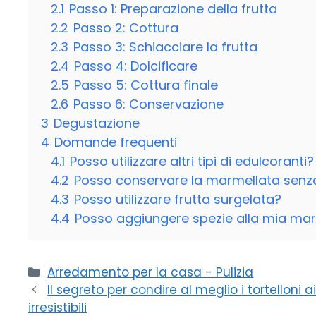
2.1
Passo 1: Preparazione della frutta
2.2
Passo 2: Cottura
2.3
Passo 3: Schiacciare la frutta
2.4
Passo 4: Dolcificare
2.5
Passo 5: Cottura finale
2.6
Passo 6: Conservazione
3
Degustazione
4
Domande frequenti
4.1
Posso utilizzare altri tipi di edulcoranti?
4.2
Posso conservare la marmellata senz
4.3
Posso utilizzare frutta surgelata?
4.4
Posso aggiungere spezie alla mia ma
Categorie
Arredamento per la casa - Pulizia
Il segreto per condire al meglio i tortelloni a
irresistibili