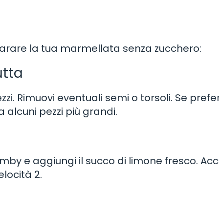
parare la tua marmellata senza zucchero:
utta
zi. Rimuovi eventuali semi o torsoli. Se prefer
 alcuni pezzi più grandi.
imby e aggiungi il succo di limone fresco. Acce
elocità 2.