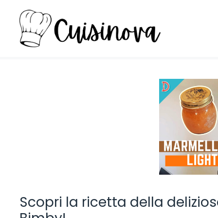
Vai
al
contenuto
Scopri la ricetta della deliz