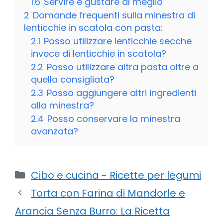
1.6
Servire e gustare al meglio
2
Domande frequenti sulla minestra di
lenticchie in scatola con pasta:
2.1
Posso utilizzare lenticchie secche
invece di lenticchie in scatola?
2.2
Posso utilizzare altra pasta oltre a
quella consigliata?
2.3
Posso aggiungere altri ingredienti
alla minestra?
2.4
Posso conservare la minestra
avanzata?
Categorie
Cibo e cucina - Ricette per legumi
Torta con Farina di Mandorle e
Arancia Senza Burro: La Ricetta