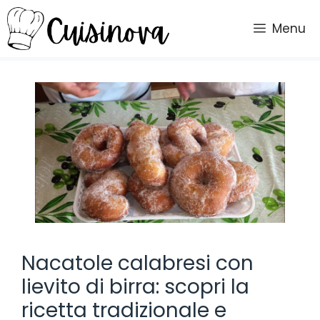
Vai
al
Menu
contenuto
Nacatole calabresi con
lievito di birra: scopri la
ricetta tradizionale e