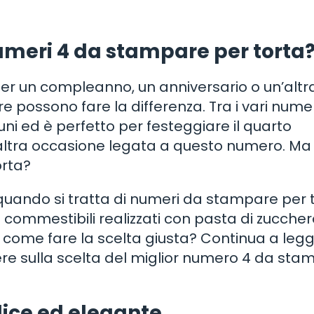
numeri 4 da stampare per torta
per un compleanno, un anniversario o un’altr
 possono fare la differenza. Tra i vari numer
uni ed è perfetto per festeggiare il quarto
altra occasione legata a questo numero. Ma
orta?
 quando si tratta di numeri da stampare per t
i commestibili realizzati con pasta di zuccher
 Ma come fare la scelta giusta? Continua a leg
ere sulla scelta del miglior numero 4 da st
lice ed elegante