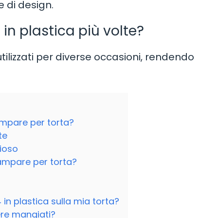
e di design.
i in plastica più volte?
utilizzati per diverse occasioni, rendendo
ampare per torta?
te
ioso
ampare per torta?
n plastica sulla mia torta?
ere mangiati?