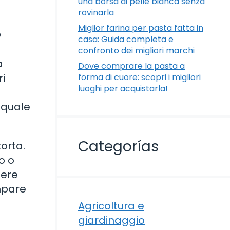
una borsa di pelle bianca senza
rovinarla
Miglior farina per pasta fatta in
?
casa: Guida completa e
confronto dei migliori marchi
a
Dove comprare la pasta a
i
forma di cuore: scopri i migliori
luoghi per acquistarla!
 quale
Categorías
orta.
o o
gere
ampare
Agricoltura e
giardinaggio