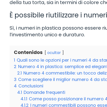
della tua torta, sia in termini di colore ch
È possibile riutilizzare i numer
Sì, i numeri in plastica possono essere ri
l’investimento unico e duraturo.
Contenidos
ocultar
1
Quali sono le opzioni per i numeri 4 da st
2
Numero 4 in plastica: semplice ed elegan
2.1
Numero 4 commestibile: un tocco deliz
3
Come scegliere il miglior numero 4 da st
4
Conclusioni
4.1
Domande frequenti
4.1.1
Come posso posizionare il numero 4 i
4.1.2
I numeri commestibili possono ess