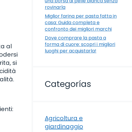
una borsa di pelle bianca senza
rovinarla
Miglior farina per pasta fatta in
casa: Guida completa e
confronto dei migliori marchi
Dove comprare la pasta a
forma di cuore: scopri i migliori
ta al
luoghi per acquistarla!
godersi
ta, si
cidità
lità.
Categorías
enti:
Agricoltura e
giardinaggio