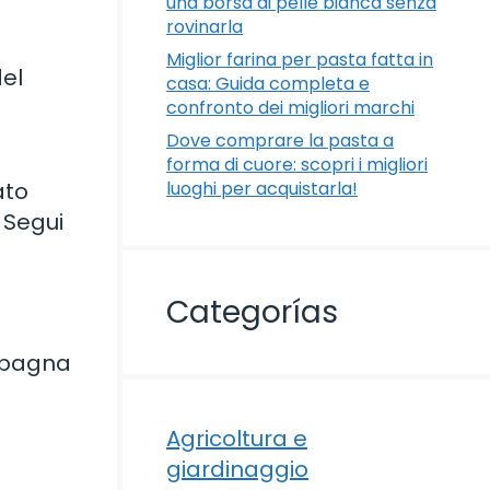
una borsa di pelle bianca senza
rovinarla
Miglior farina per pasta fatta in
del
casa: Guida completa e
confronto dei migliori marchi
Dove comprare la pasta a
forma di cuore: scopri i migliori
ato
luoghi per acquistarla!
 Segui
Categorías
 spagna
Agricoltura e
giardinaggio