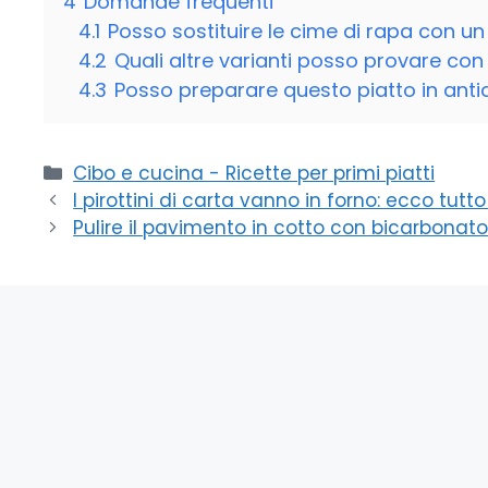
4
Domande frequenti
4.1
Posso sostituire le cime di rapa con un 
4.2
Quali altre varianti posso provare con
4.3
Posso preparare questo piatto in antic
Categorie
Cibo e cucina - Ricette per primi piatti
I pirottini di carta vanno in forno: ecco tut
Pulire il pavimento in cotto con bicarbonato: