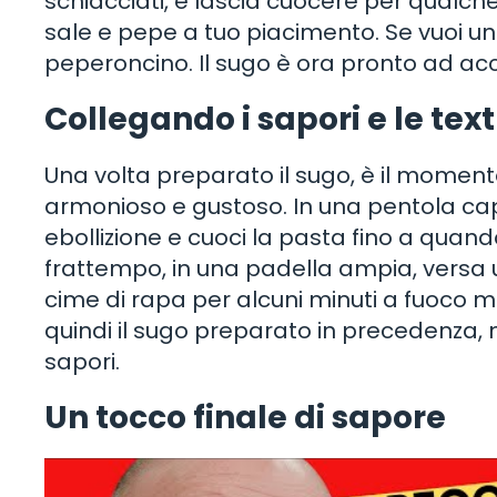
schiacciati, e lascia cuocere per qualch
sale e pepe a tuo piacimento. Se vuoi u
peperoncino. Il sugo è ora pronto ad acc
Collegando i sapori e le tex
Una volta preparato il sugo, è il momento
armonioso e gustoso. In una pentola c
ebollizione e cuoci la pasta fino a quan
frattempo, in una padella ampia, versa un 
cime di rapa per alcuni minuti a fuoco m
quindi il sugo preparato in precedenz
sapori.
Un tocco finale di sapore