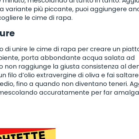
e minuto, mescolando di tanto in tanto. Aggiu
na variante più piccante, puoi aggiungere an
ogliere le cime di rapa.
ture
 di unire le cime di rapa per creare un piatt
apiente, porta abbondante acqua salata ad
do non raggiunge la giusta consistenza al den
filo d’olio extravergine di oliva e fai saltare
edio, fino a quando non diventano teneri. Ag
a, mescolando accuratamente per far amalg