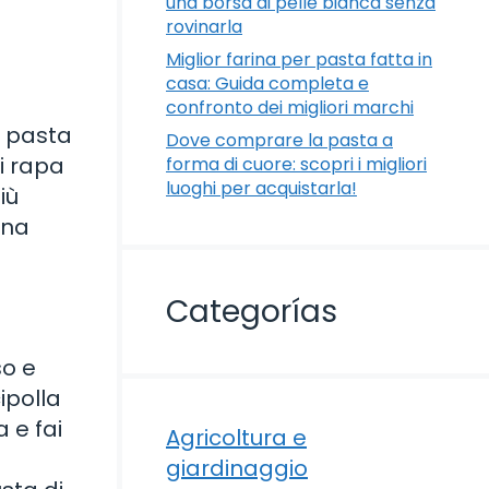
una borsa di pelle bianca senza
rovinarla
Miglior farina per pasta fatta in
casa: Guida completa e
confronto dei migliori marchi
a pasta
Dove comprare la pasta a
i rapa
forma di cuore: scopri i migliori
luoghi per acquistarla!
iù
Una
Categorías
so e
ipolla
a e fai
Agricoltura e
giardinaggio