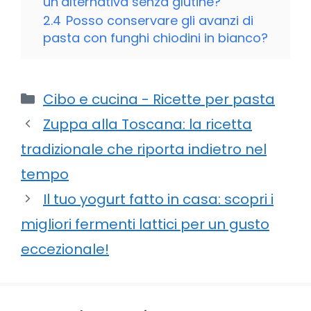
un’alternativa senza glutine?
2.4
Posso conservare gli avanzi di
pasta con funghi chiodini in bianco?
Categorie
Cibo e cucina - Ricette per pasta
Zuppa alla Toscana: la ricetta
tradizionale che riporta indietro nel
tempo
Il tuo yogurt fatto in casa: scopri i
migliori fermenti lattici per un gusto
eccezionale!