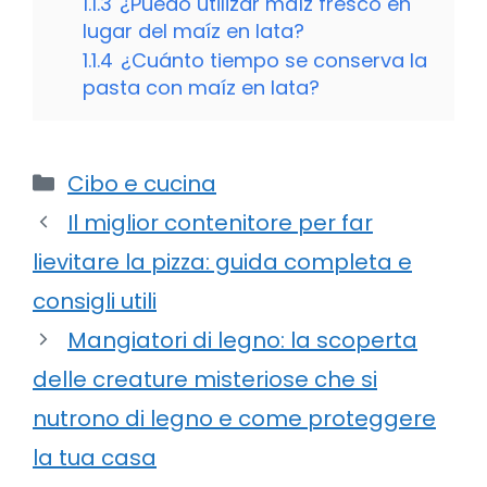
1.1.3
¿Puedo utilizar maíz fresco en
lugar del maíz en lata?
1.1.4
¿Cuánto tiempo se conserva la
pasta con maíz en lata?
Categorie
Cibo e cucina
Il miglior contenitore per far
lievitare la pizza: guida completa e
consigli utili
Mangiatori di legno: la scoperta
delle creature misteriose che si
nutrono di legno e come proteggere
la tua casa