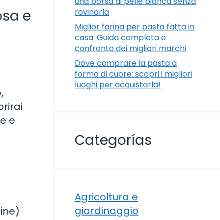
una borsa di pelle bianca senza
rovinarla
osa e
Miglior farina per pasta fatta in
casa: Guida completa e
confronto dei migliori marchi
Dove comprare la pasta a
forma di cuore: scopri i migliori
luoghi per acquistarla!
,
rirai
e e
Categorías
Agricoltura e
giardinaggio
uine)