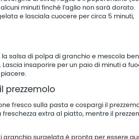
lcuni minuti finché l’aglio non sarà dorato.
elata e lasciala cuocere per circa 5 minuti,
n la salsa di polpa di granchio e mescola be
 Lascia insaporire per un paio di minuti a fu
 piacere.
 il prezzemolo
imone fresco sulla pasta e cospargi il prezzem
na freschezza extra al piatto, mentre il prezz
i granchio surgelata è pronta per essere gu