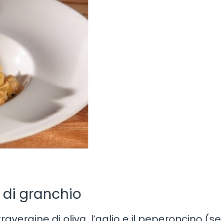
 di granchio
avergine di oliva, l’aglio e il peperoncino (se 