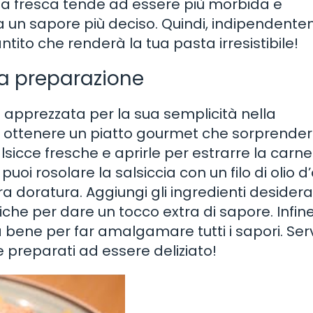
cia fresca tende ad essere più morbida e
a un sapore più deciso. Quindi, indipendent
antito che renderà la tua pasta irresistibile!
la preparazione
 apprezzata per la sua semplicità nella
ottenere un piatto gourmet che sorprenderà
salsicce fresche e aprirle per estrarre la carne
uoi rosolare la salsiccia con un filo di olio d’
 doratura. Aggiungi gli ingredienti desidera
he per dare un tocco extra di sapore. Infine
bene per far amalgamare tutti i sapori. Serv
e preparati ad essere deliziato!