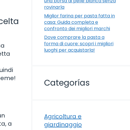
una borsa di pelle bianca senza
rovinarla
Miglior farina per pasta fatta in
celta
casa: Guida completa e
confronto dei migliori marchi
Dove comprare la pasta a
forma di cuore: scopri i migliori
sa
luoghi per acquistarla!
etta
uindi
sieme!
Categorías
un
Agricoltura e
ta, a
giardinaggio