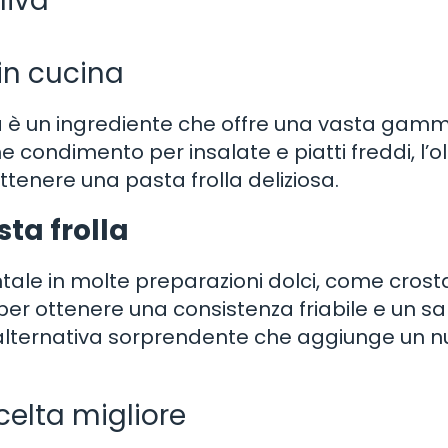
liva
a in cucina
liva è un ingrediente che offre una vasta gam
e condimento per insalate e piatti freddi, l’ol
tenere una pasta frolla deliziosa.
ta frolla
ale in molte preparazioni dolci, come crost
urro per ottenere una consistenza friabile e un s
un’alternativa sorprendente che aggiunge un 
scelta migliore