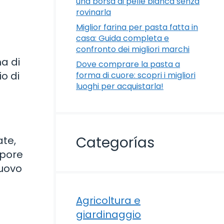
una borsa di pelle bianca senza
rovinarla
Miglior farina per pasta fatta in
casa: Guida completa e
confronto dei migliori marchi
ma di
Dove comprare la pasta a
io di
forma di cuore: scopri i migliori
luoghi per acquistarla!
Categorías
ate,
apore
nuovo
Agricoltura e
giardinaggio