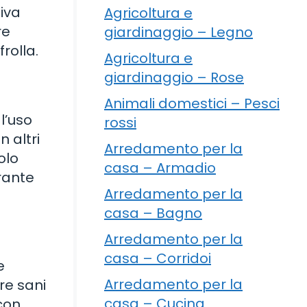
liva
Agricoltura e
re
giardinaggio – Legno
rolla.
Agricoltura e
giardinaggio – Rose
Animali domestici – Pesci
 l’uso
rossi
n altri
Arredamento per la
olo
casa – Armadio
grante
Arredamento per la
casa – Bagno
Arredamento per la
casa – Corridoi
e
Arredamento per la
ere sani
casa – Cucina
 con