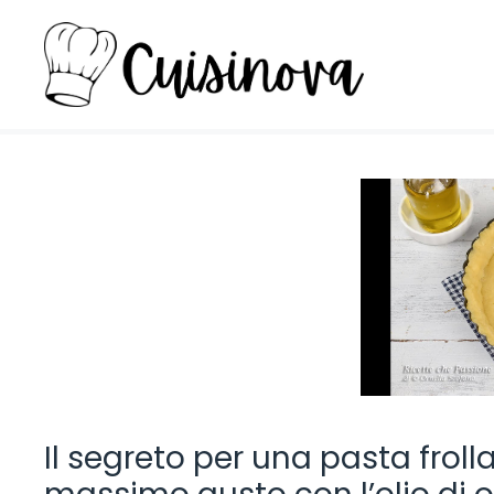
Vai
al
contenuto
Il segreto per una pasta froll