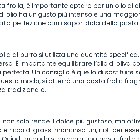
sta frolla, è importante optare per un olio di o
 di olio ha un gusto più intenso e una maggio
a perfezione con i sapori dolci della pasta f
lla al burro si utilizza una quantità specifica,
rso. È importante equilibrare l’olio di oliva co
erfetta. Un consiglio è quello di sostituire s
n questo modo, si otterrà una pasta frolla fra
za tradizionale.
olla non solo rende il dolce più gustoso, ma offr
va è ricco di grassi monoinsaturi, noti per ess
rolo. Quindi, quando si prepara una pasta frolla