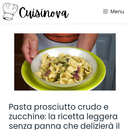
Vai
al
Menu
contenuto
Pasta prosciutto crudo e
zucchine: la ricetta leggera
senza panna che delizierà il