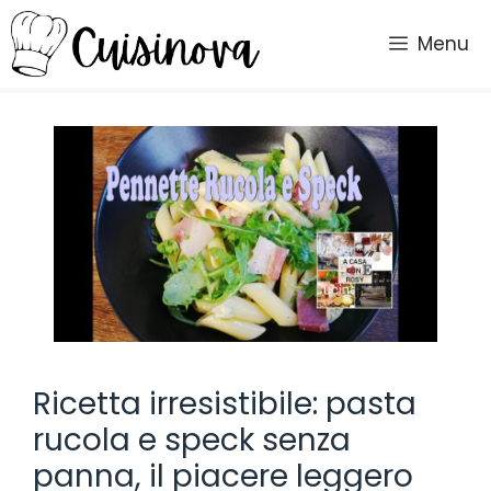
Vai
al
Menu
contenuto
Ricetta irresistibile: pasta
rucola e speck senza
panna, il piacere leggero