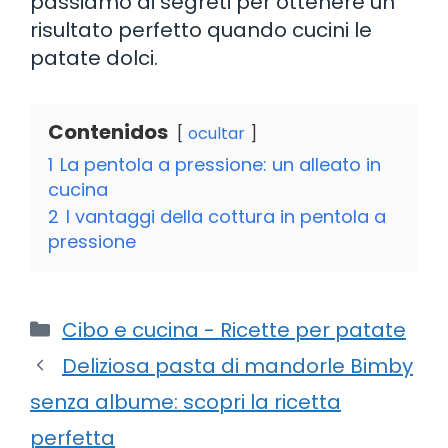
passiamo ai segreti per ottenere un
risultato perfetto quando cucini le
patate dolci.
Contenidos
ocultar
1
La pentola a pressione: un alleato in
cucina
2
I vantaggi della cottura in pentola a
pressione
Categorie
Cibo e cucina - Ricette per patate
Deliziosa pasta di mandorle Bimby
senza albume: scopri la ricetta
perfetta