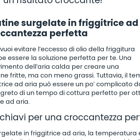
 un risultato croccante!
ine surgelate in friggitrice ad
occantezza perfetta
uoi evitare l’eccesso di olio della friggitura
bbe essere la soluzione perfetta per te. Una
 movimento dell’aria calda per creare una
ne fritte, ma con meno grassi. Tuttavia, il te
itrice ad aria può essere un po’ complicato d
l segreto di un tempo di cottura perfetto per o
ce ad aria.
 chiavi per una croccantezza per
elate in friggitrice ad aria, la temperatura e