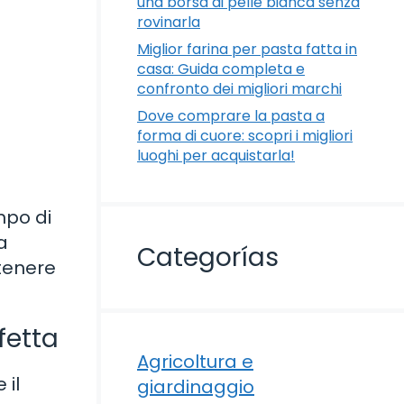
una borsa di pelle bianca senza
rovinarla
Miglior farina per pasta fatta in
casa: Guida completa e
confronto dei migliori marchi
Dove comprare la pasta a
forma di cuore: scopri i migliori
luoghi per acquistarla!
mpo di
a
Categorías
ttenere
fetta
Agricoltura e
 il
giardinaggio