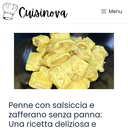
Vai
al
Menu
contenuto
Penne con salsiccia e
zafferano senza panna:
Una ricetta deliziosa e