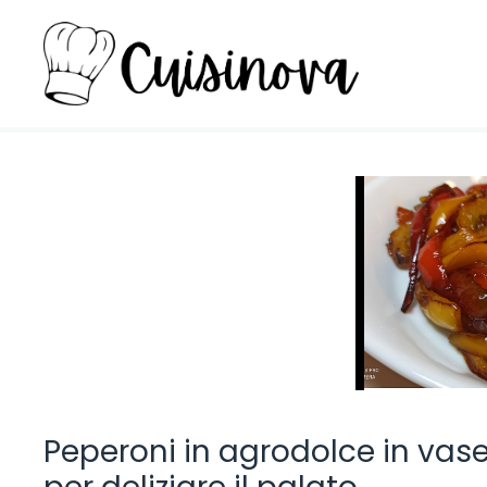
Vai
al
contenuto
Peperoni in agrodolce in vaset