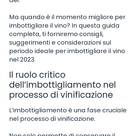
Ma quando è il momento migliore per
imbottigliare il vino? In questa guida
completa, ti forniremo consigli,
suggerimenti e considerazioni sul
periodo ideale per imbottigliare il vino
nel 2023.
Il ruolo critico
dell’imbottigliamento nel
processo di vinificazione
L’imbottigliamento è una fase cruciale
nel processo di vinificazione.
Non solo permette di conservare il