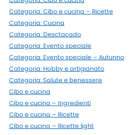
Categoria: Cibo e cucina – Ricette
Categoria: Cucina
Categoria: Desctacado
Categoria: Evento speciale
Categoria: Evento speciale – Autunno
Categoria: Hobby e artigianato
Categoria: Salute e benessere
Cibo e cucina
Cibo e cucina – Ingredienti
Cibo e cucina – Ricette
Cibo e cucina – Ricette light