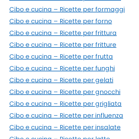
Cibo e cucina – Ricette per formaggi
Cibo e cucina – Ricette per forno
Cibo e cucina – Ricette per frittura
Cibo e cucina – Ricette per fritture
Cibo e cucina – Ricette per frutta
Cibo e cucina – Ricette per funghi
Cibo e cucina – Ricette per gelati
Cibo e cucina – Ricette per gnocchi
Cibo e cucina – Ricette per grigliata
Cibo e cucina – Ricette per influenza
Cibo e cucina – Ricette per insalate
Cibo e cucina – Ricette per latte