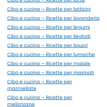
Cibo e cucina – Ricette per latticini
Cibo e cucina – Ricette per lavanderia
Cibo e cucina – Ricette per legumi
Cibo e cucina – Ricette per lievitati
Cibo e cucina – Ricette per liquori
Cibo e cucina – Ricette per lumache
Cibo e cucina – Ricette per maiale
Cibo e cucina – Ricette per marinati
Cibo e cucina – Ricette per
marmellate
Cibo e cucina – Ricette per
melanzane