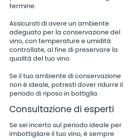
termine.
Assicurati di avere un ambiente
adeguato per la conservazione del
vino, con temperature e umidità
controllate, al fine di preservare la
qualità del tuo vino.
Se il tuo ambiente di conservazione
non è ideale, potresti dover ridurre il
periodo di riposo in bottiglia.
Consultazione di esperti
Se sei incerto sul periodo ideale per
imbottigliare il tuo vino, è sempre