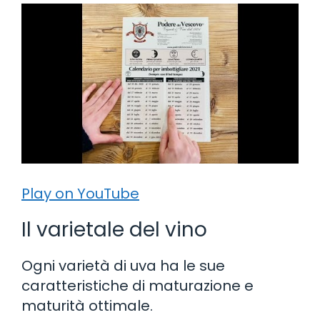
Play on YouTube
Il varietale del vino
Ogni varietà di uva ha le sue
caratteristiche di maturazione e
maturità ottimale.