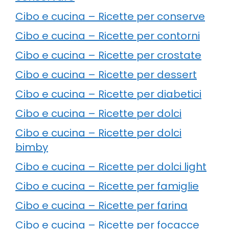
Cibo e cucina – Ricette per conserve
Cibo e cucina – Ricette per contorni
Cibo e cucina – Ricette per crostate
Cibo e cucina – Ricette per dessert
Cibo e cucina – Ricette per diabetici
Cibo e cucina – Ricette per dolci
Cibo e cucina – Ricette per dolci
bimby
Cibo e cucina – Ricette per dolci light
Cibo e cucina – Ricette per famiglie
Cibo e cucina – Ricette per farina
Cibo e cucina – Ricette per focacce