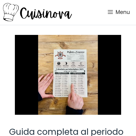
Vai
al
Menu
contenuto
Guida completa al periodo