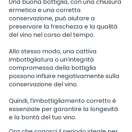
Una buona bottiglia, con una chiusura
ermetica e una corretta
conservazione, può aiutare a
preservare la freschezza e la qualità
del vino nel corso del tempo.
Allo stesso modo, una cattiva
imbottigliatura o un’integrità
compromessa della bottiglia
possono influire negativamente sulla
conservazione del vino.
Quindi, l’imbottigliamento corretto è
essenziale per garantire la longevità
e la bontà del tuo vino.
Ora che conosci il periodo ideale per