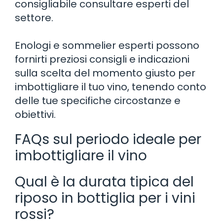
consigliabile consultare esperti del
settore.
Enologi e sommelier esperti possono
fornirti preziosi consigli e indicazioni
sulla scelta del momento giusto per
imbottigliare il tuo vino, tenendo conto
delle tue specifiche circostanze e
obiettivi.
FAQs sul periodo ideale per
imbottigliare il vino
Qual è la durata tipica del
riposo in bottiglia per i vini
rossi?