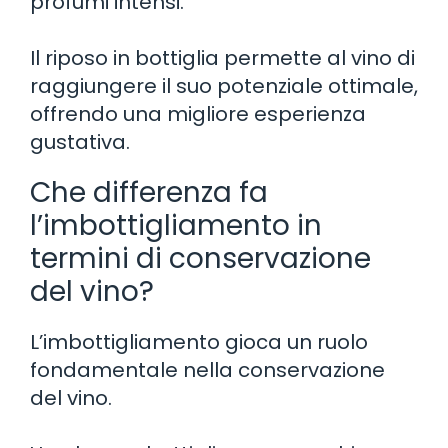
profumi intensi.
Il riposo in bottiglia permette al vino di
raggiungere il suo potenziale ottimale,
offrendo una migliore esperienza
gustativa.
Che differenza fa
l’imbottigliamento in
termini di conservazione
del vino?
L’imbottigliamento gioca un ruolo
fondamentale nella conservazione
del vino.