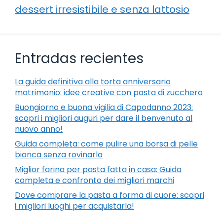
dessert irresistibile e senza lattosio
Entradas recientes
La guida definitiva alla torta anniversario
matrimonio: idee creative con pasta di zucchero
Buongiorno e buona vigilia di Capodanno 2023:
scopri i migliori auguri per dare il benvenuto al
nuovo anno!
Guida completa: come pulire una borsa di pelle
bianca senza rovinarla
Miglior farina per pasta fatta in casa: Guida
completa e confronto dei migliori marchi
Dove comprare la pasta a forma di cuore: scopri
i migliori luoghi per acquistarla!