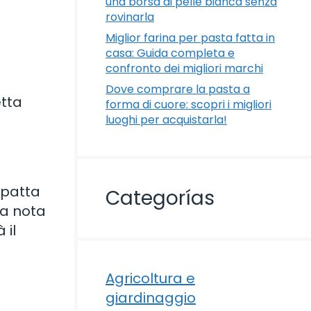
una borsa di pelle bianca senza
rovinarla
Miglior farina per pasta fatta in
casa: Guida completa e
confronto dei migliori marchi
Dove comprare la pasta a
etta
forma di cuore: scopri i migliori
luoghi per acquistarla!
mpatta
Categorías
na nota
 il
Agricoltura e
giardinaggio