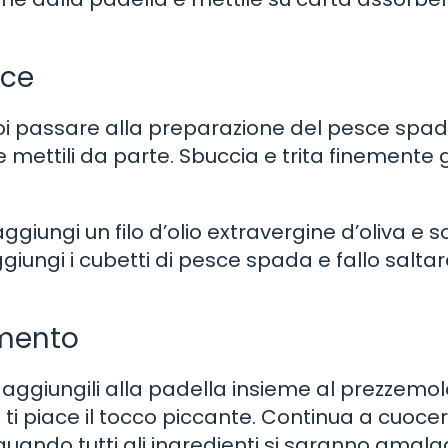
sce
oi passare alla preparazione del pesce spad
 mettili da parte. Sbuccia e trita finemente g
giungi un filo d’olio extravergine d’oliva e so
giungi i cubetti di pesce spada e fallo salta
imento
 aggiungili alla padella insieme al prezzemol
 ti piace il tocco piccante. Continua a cuoce
uando tutti gli ingredienti si saranno amalg