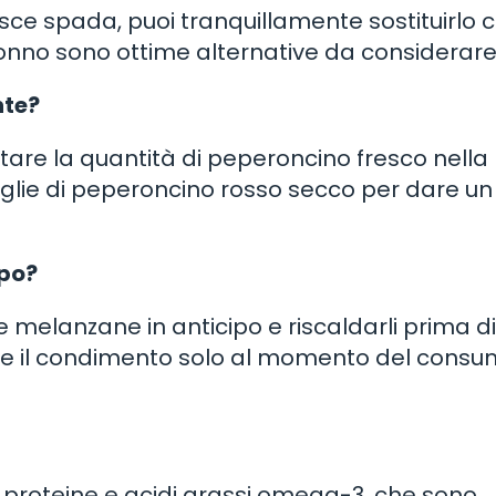
sce spada, puoi tranquillamente sostituirlo 
 tonno sono ottime alternative da considerare
nte?
are la quantità di peperoncino fresco nella
aglie di peperoncino rosso secco per dare un
ipo?
e melanzane in anticipo e riscaldarli prima di
ngere il condimento solo al momento del cons
i proteine e acidi grassi omega-3, che sono