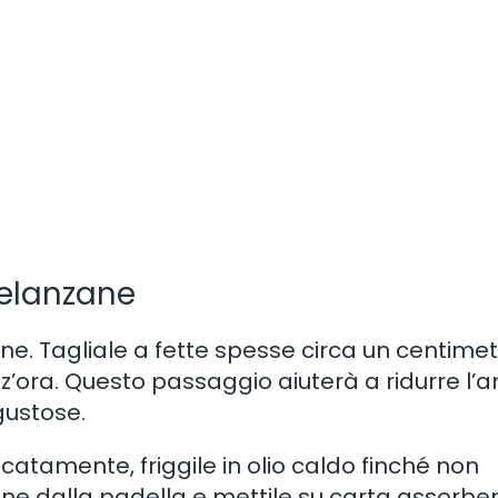
melanzane
ne. Tagliale a fette spesse circa un centimet
z’ora. Questo passaggio aiuterà a ridurre l’
gustose.
atamente, friggile in olio caldo finché non
ne dalla padella e mettile su carta assorbe