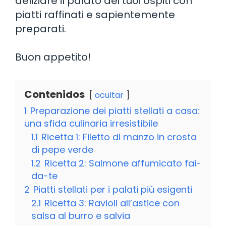
deliziare il palato dei tuoi ospiti con
piatti raffinati e sapientemente
preparati.
Buon appetito!
Contenidos
ocultar
1
Preparazione dei piatti stellati a casa:
una sfida culinaria irresistibile
1.1
Ricetta 1: Filetto di manzo in crosta
di pepe verde
1.2
Ricetta 2: Salmone affumicato fai-
da-te
2
Piatti stellati per i palati più esigenti
2.1
Ricetta 3: Ravioli all’astice con
salsa al burro e salvia