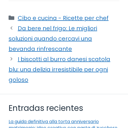
Categorie
Cibo e cucina - Ricette per chef
Da bere nel frigo: Le migliori
soluzioni quando cercavi una
bevanda rinfrescante
I biscotti al burro danesi scatola
blu: una delizia irresistibile per ogni
goloso
Entradas recientes
La guida definitiva alla torta anniversario
matrimonio: idee creative con pasta di zucchero