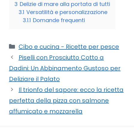
3
Delizie di mare alla portata di tutti
3.1
Versatilità e personalizzazione
3.1.1
Domande frequenti
Categorie
Cibo e cucina - Ricette per pesce
Piselli con Prosciutto Cotto a
Dadini: Un Abbinamento Gustoso per
Deliziare il Palato
Il trionfo del sapore: ecco la ricetta
perfetta della pizza con salmone
affumicato e mozzarella