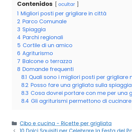
Contenidos
ocultar
1
Migliori posti per grigliare in città
2
Parco Comunale
3
Spiaggia
4
Parchi regionali
5
Cortile di un amico
6
Agriturismo
7
Balcone o terrazza
8
Domande frequenti
8.1
Quali sono i migliori posti per grigliare
8.2
Posso fare una grigliata sulla spiaggi
8.3
Cosa dovrei portare con me per una gri
8.4
Gli agriturismi permettono di cucinare
Categorie
Cibo e cucina - Ricette per grigliata
10 Dolci Squisiti per Celebrare la Festa del P