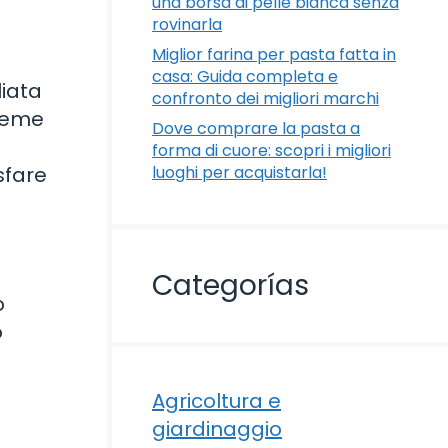
una borsa di pelle bianca senza
rovinarla
Miglior farina per pasta fatta in
casa: Guida completa e
liata
confronto dei migliori marchi
sieme
Dove comprare la pasta a
forma di cuore: scopri i migliori
sfare
luoghi per acquistarla!
Categorías
o
o
Agricoltura e
giardinaggio