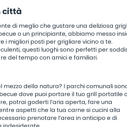
 città
ente di meglio che gustare una deliziosa grig
arbecue o un principiante, abbiamo messo in
 i migliori posti per grigliare vicino a te.
ulenti, questi luoghi sono perfetti per soddi
are del tempo con amici e familiari.
bel mezzo della natura? I parchi comunali son
cue dove puoi portare il tuo grill portatile 
tre, potrai goderti l’aria aperta, fare una
tre aspetti che la tua carne si cucini alla
necessario prenotare l’area in anticipo e di
e indesiderate.