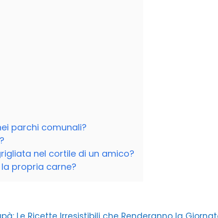
 nei parchi comunali?
a?
gliata nel cortile di un amico?
 la propria carne?
apà: Le Ricette Irresistibili che Renderanno la Giorna