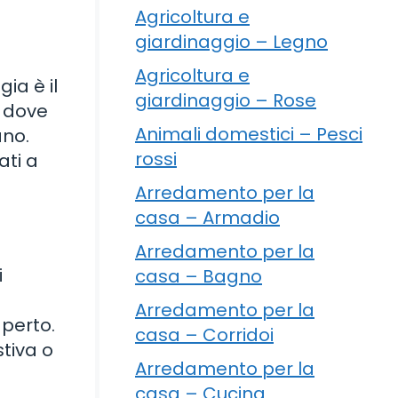
Agricoltura e
giardinaggio – Legno
Agricoltura e
ia è il
giardinaggio – Rose
e dove
Animali domestici – Pesci
ano.
rossi
ati a
Arredamento per la
casa – Armadio
Arredamento per la
i
casa – Bagno
Arredamento per la
aperto.
casa – Corridoi
tiva o
Arredamento per la
casa – Cucina