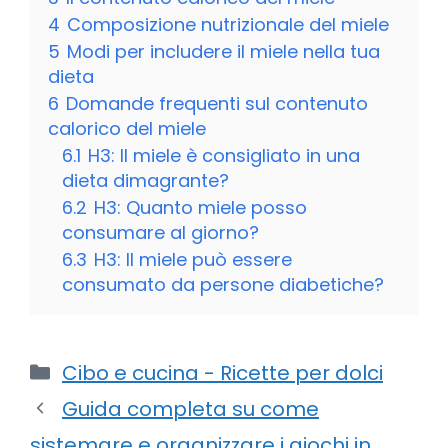
4
Composizione nutrizionale del miele
5
Modi per includere il miele nella tua
dieta
6
Domande frequenti sul contenuto
calorico del miele
6.1
H3: Il miele è consigliato in una
dieta dimagrante?
6.2
H3: Quanto miele posso
consumare al giorno?
6.3
H3: Il miele può essere
consumato da persone diabetiche?
Categorie
Cibo e cucina - Ricette per dolci
Guida completa su come
sistemare e organizzare i giochi in