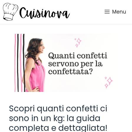
Vai
al
Menu
contenuto
Scopri quanti confetti ci
sono in un kg: la guida
completa e dettagliata!