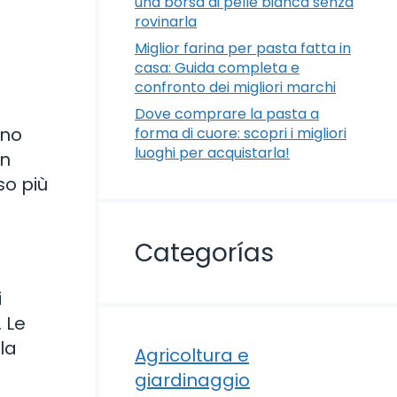
una borsa di pelle bianca senza
rovinarla
Miglior farina per pasta fatta in
casa: Guida completa e
confronto dei migliori marchi
Dove comprare la pasta a
ono
forma di cuore: scopri i migliori
luoghi per acquistarla!
In
so più
Categorías
i
. Le
la
Agricoltura e
giardinaggio