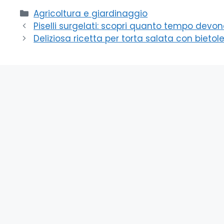
Categorie
Agricoltura e giardinaggio
Piselli surgelati: scopri quanto tempo devon
Deliziosa ricetta per torta salata con bietole