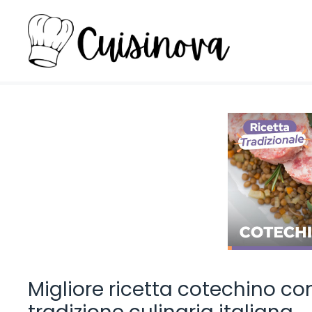
Vai
al
contenuto
Migliore ricetta cotechino co