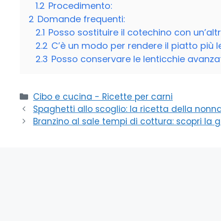
1.2
Procedimento:
2
Domande frequenti:
2.1
Posso sostituire il cotechino con un’al
2.2
C’è un modo per rendere il piatto più 
2.3
Posso conservare le lenticchie avanza
Categorie
Cibo e cucina - Ricette per carni
Spaghetti allo scoglio: la ricetta della nonn
Branzino al sale tempi di cottura: scopri la 