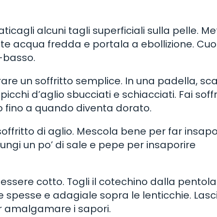
cagli alcuni tagli superficiali sulla pelle. Mett
 acqua fredda e portala a ebollizione. Cuoci
-basso.
are un soffritto semplice. In una padella, sc
spicchi d’aglio sbucciati e schiacciati. Fai sof
o fino a quando diventa dorato.
soffritto di aglio. Mescola bene per far insapo
giungi un po’ di sale e pepe per insaporire
essere cotto. Togli il cotechino dalla pentola
tte spesse e adagiale sopra le lenticchie. Lasc
er amalgamare i sapori.