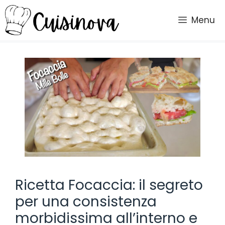
Vai
al
Menu
contenuto
Ricetta Focaccia: il segreto
per una consistenza
morbidissima all’interno e