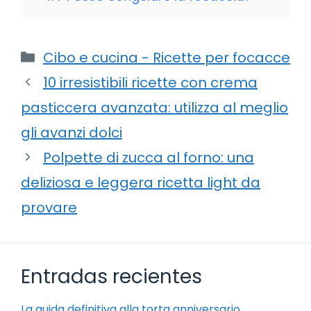
Categorie
Cibo e cucina - Ricette per focacce
10 irresistibili ricette con crema
pasticcera avanzata: utilizza al meglio
gli avanzi dolci
Polpette di zucca al forno: una
deliziosa e leggera ricetta light da
provare
Entradas recientes
La guida definitiva alla torta anniversario