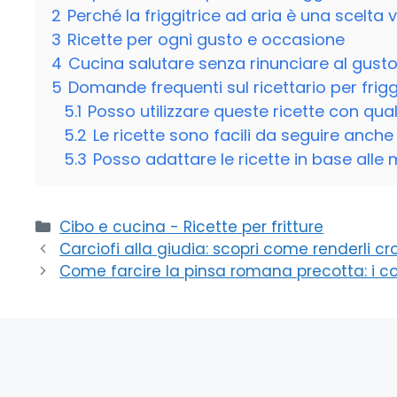
2
Perché la friggitrice ad aria è una scelta 
3
Ricette per ogni gusto e occasione
4
Cucina salutare senza rinunciare al gust
5
Domande frequenti sul ricettario per friggi
5.1
Posso utilizzare queste ricette con quals
5.2
Le ricette sono facili da seguire anche 
5.3
Posso adattare le ricette in base alle
Categorie
Cibo e cucina - Ricette per fritture
Carciofi alla giudia: scopri come renderli cr
Come farcire la pinsa romana precotta: i con