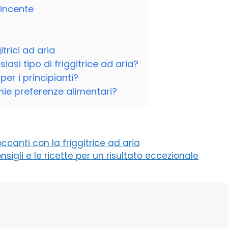
vincente
o
trici ad aria
iasi tipo di friggitrice ad aria?
per i principianti?
 mie preferenze alimentari?
occanti con la friggitrice ad aria
sigli e le ricette per un risultato eccezionale