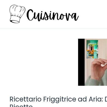
Vai
al
contenuto
Ricettario Friggitrice ad Aria: