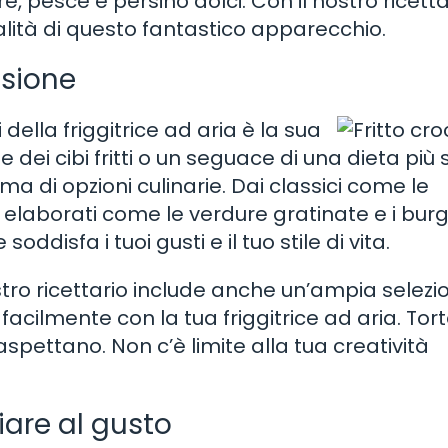
 pesce e persino dolci. Con il nostro ricetta
alità di questo fantastico apparecchio.
asione
della friggitrice ad aria è la sua
 dei cibi fritti o un seguace di una dieta più s
ma di opzioni culinarie. Dai classici come le
 più elaborati come le verdure gratinate e i bur
ddisfa i tuoi gusti e il tuo stile di vita.
stro ricettario include anche un’ampia selezi
 facilmente con la tua friggitrice ad aria. Tort
 aspettano. Non c’è limite alla tua creatività
iare al gusto