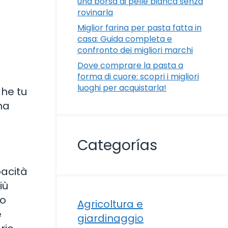
una borsa di pelle bianca senza
rovinarla
Miglior farina per pasta fatta in
casa: Guida completa e
confronto dei migliori marchi
n
Dove comprare la pasta a
forma di cuore: scopri i migliori
luoghi per acquistarla!
Che tu
na
Categorías
pacità
iù
to
Agricoltura e
e
giardinaggio