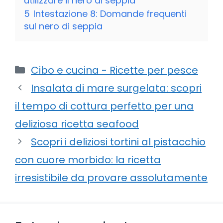
utilizzare il nero di seppia
5
Intestazione 8: Domande frequenti
sul nero di seppia
Categorie
Cibo e cucina - Ricette per pesce
Insalata di mare surgelata: scopri
il tempo di cottura perfetto per una
deliziosa ricetta seafood
Scopri i deliziosi tortini al pistacchio
con cuore morbido: la ricetta
irresistibile da provare assolutamente