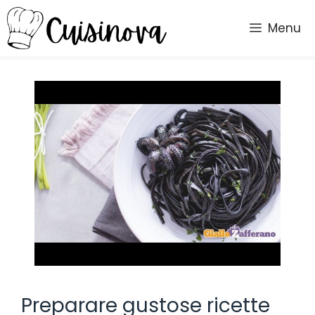
Vai
al
Menu
contenuto
Preparare gustose ricette