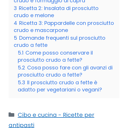
crudo e formaggio di capra
3
Ricetta 2: Insalata di prosciutto
crudo e melone
4
Ricetta 3: Pappardelle con prosciutto
crudo e mascarpone
5
Domande frequenti sul prosciutto
crudo a fette
5.1
Come posso conservare il
prosciutto crudo a fette?
5.2
Cosa posso fare con gli avanzi di
prosciutto crudo a fette?
5.3
Il prosciutto crudo a fette è
adatto per vegetariani o vegani?
Categorie
Cibo e cucina - Ricette per
antipasti