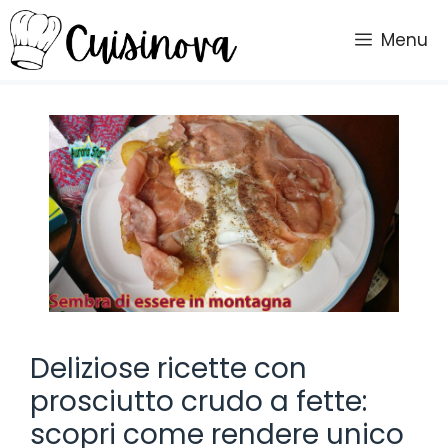
Vai
al
Menu
contenuto
Deliziose ricette con
prosciutto crudo a fette:
scopri come rendere unico