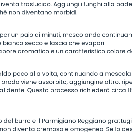
diventa traslucido. Aggiungi i funghi alla pade
ché non diventano morbidi.
are per un paio di minuti, mescolando continu
no bianco secco e lascia che evapori
pore aromatico e un caratteristico colore d
aldo poco alla volta, continuando a mescolar
brodo viene assorbito, aggiungine altro, ri
to al dente. Questo processo richiederà circa 
sto del burro e il Parmigiano Reggiano grattugi
 non diventa cremoso e omogeneo. Se lo desi