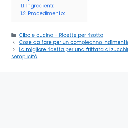
1.1
Ingredienti:
1.2
Procedimento:
Categorie
Cibo e cucina - Ricette per risotto
Cose da fare per un compleanno indimenticabi
La migliore ricetta per una frittata di zucch
semplicità