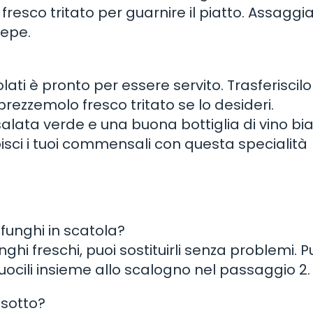
esco tritato per guarnire il piatto. Assaggia
pepe.
olati è pronto per essere servito. Trasferiscilo
prezzemolo fresco tritato se lo desideri.
alata verde e una buona bottiglia di vino bi
tupisci i tuoi commensali con questa specialità
 funghi in scatola?
hi freschi, puoi sostituirli senza problemi. Pul
cuocili insieme allo scalogno nel passaggio 2.
risotto?