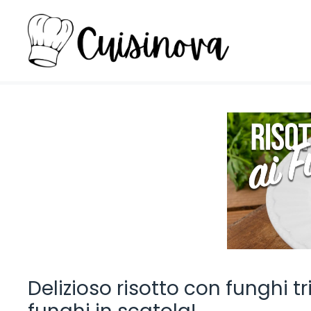
Vai
al
contenuto
Delizioso risotto con funghi t