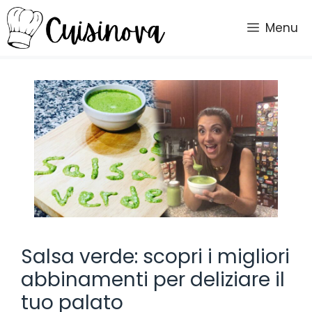
Vai
al
Menu
contenuto
Salsa verde: scopri i migliori
abbinamenti per deliziare il
tuo palato