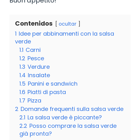
Buon appetito!
Contenidos
ocultar
1
Idee per abbinamenti con la salsa
verde
1.1
Carni
1.2
Pesce
1.3
Verdure
1.4
Insalate
1.5
Panini e sandwich
1.6
Piatti di pasta
1.7
Pizza
2
Domande frequenti sulla salsa verde
2.1
La salsa verde è piccante?
2.2
Posso comprare la salsa verde
già pronta?