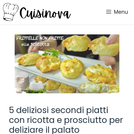
Vai
al
Menu
contenuto
5 deliziosi secondi piatti
con ricotta e prosciutto per
deliziare il palato