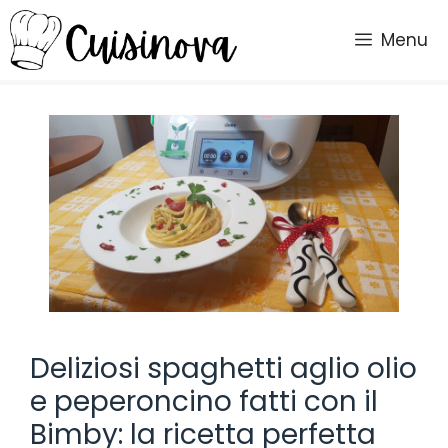
Vai
al
Menu
contenuto
Deliziosi spaghetti aglio olio
e peperoncino fatti con il
Bimby: la ricetta perfetta