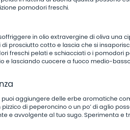
izione pomodori freschi.
ffriggere in olio extravergine di oliva una ci
 di prosciutto cotto e lascia che si insaporis
i freschi pelati e schiacciati o i pomodori pe
chio e lasciando cuocere a fuoco medio-bass
enza
à, puoi aggiungere delle erbe aromatiche c
 pizzico di peperoncino o un po’ di aglio pos
e e avvolgente al tuo sugo. Sperimenta e t