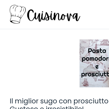
Vai
al
contenuto
Il miglior sugo con prosciutt