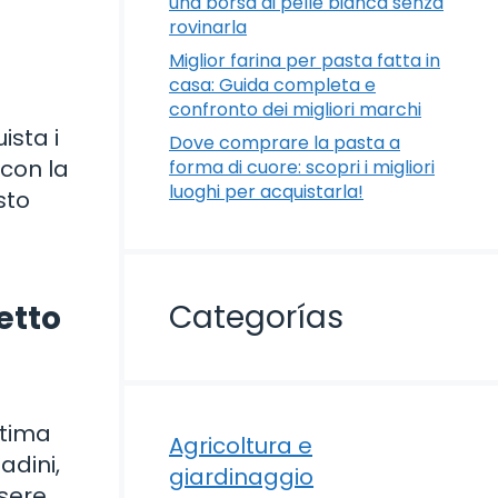
una borsa di pelle bianca senza
rovinarla
Miglior farina per pasta fatta in
casa: Guida completa e
confronto dei migliori marchi
ista i
Dove comprare la pasta a
 con la
forma di cuore: scopri i migliori
luoghi per acquistarla!
sto
Categorías
etto
ttima
Agricoltura e
adini,
giardinaggio
ssere