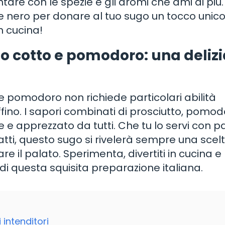
tare con le spezie e gli aromi che ami di più.
pe nero per donare al tuo sugo un tocco unico
n cucina!
to cotto e pomodoro: una deliz
e pomodoro non richiede particolari abilità
affino. I sapori combinati di prosciutto, pomo
le e apprezzato da tutti. Che tu lo servi con p
tti, questo sugo si rivelerà sempre una scel
e il palato. Sperimenta, divertiti in cucina e
di questa squisita preparazione italiana.
i intenditori