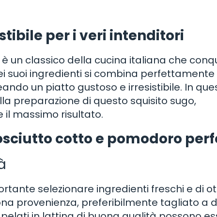
tibile per i veri intenditori
è un classico della cucina italiana che conqu
 dei suoi ingredienti si combina perfettamente
ando un piatto gustoso e irresistibile. In que
lla preparazione di questo squisito sugo,
 il massimo risultato.
rosciutto cotto e pomodoro perf
tà
rtante selezionare ingredienti freschi e di o
uona provenienza, preferibilmente tagliato a d
pelati in lattina di buona qualità possono e