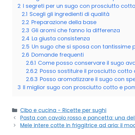
2
I segreti per un sugo con prosciutto cot
2.1
Scegli gli ingredienti di qualità
2.2
Preparazione della base
2.3
Gli aromi che fanno la differenza
2.4
La giusta consistenza
2.5
Un sugo che si sposa con tantissime 
2.6
Domande frequenti
2.6.1
Come posso conservare il sugo av
2.6.2
Posso sostituire il prosciutto cotto
2.6.3
Posso aromatizzare il sugo con spe
3
Il miglior sugo con prosciutto cotto e po
Categorie
Cibo e cucina - Ricette per sughi
Pasta con cavolo rosso e pancetta: una deli
Mele intere cotte in friggitrice ad aria: il m