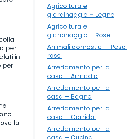
Agricoltura e
giardinaggio – Legno
Agricoltura e
giardinaggio – Rose
polla
Animali domestici – Pesci
ca per
rossi
lati in
o per
Arredamento per la
casa – Armadio
Arredamento per la
casa – Bagno
ome
Arredamento per la
sono
casa – Corridoi
rova la
Arredamento per la
casa – Cucina