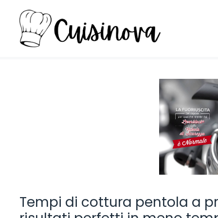
Vai
al
contenuto
Tempi di cottura pentola a p