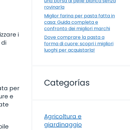
una borsa di pelle bianca senza
rovinarla
Miglior farina per pasta fatta in
casa: Guida completa e
confronto dei migliori marchi
zzare i
Dove comprare la pasta a
 di
forma di cuore: scopri i migliori
luoghi per acquistarla!
Categorías
ata per
ure e
ate
Agricoltura e
giardinaggio
bile