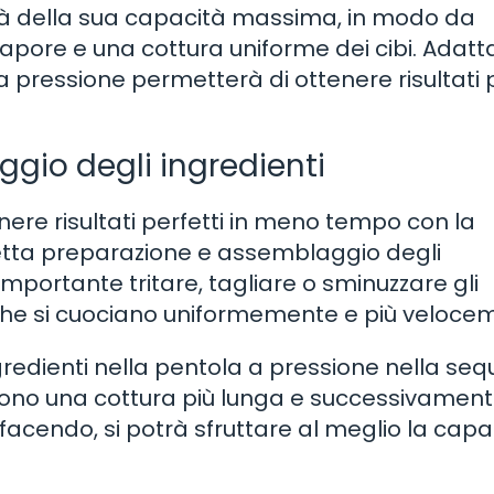
metà della sua capacità massima, in modo da
vapore e una cottura uniforme dei cibi. Adatt
 a pressione permetterà di ottenere risultati p
gio degli ingredienti
ere risultati perfetti in meno tempo con la
retta preparazione e assemblaggio degli
è importante tritare, tagliare o sminuzzare gli
 che si cuociano uniformemente e più veloce
ngredienti nella pentola a pressione nella se
edono una cottura più lunga e successivamen
acendo, si potrà sfruttare al meglio la capac