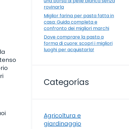
una borsa di pelle bianca senza
rovinarla
Miglior farina per pasta fatta in
casa: Guida completa e
confronto dei migliori marchi
Dove comprare la pasta a
forma di cuore: scopri i migliori
luoghi per acquistarla!
la
ntenso
rio
ri
Categorías
oi
Agricoltura e
giardinaggio