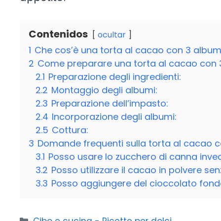
Contenidos
ocultar
1
Che cos’è una torta al cacao con 3 album
2
Come preparare una torta al cacao con 
2.1
Preparazione degli ingredienti:
2.2
Montaggio degli albumi:
2.3
Preparazione dell’impasto:
2.4
Incorporazione degli albumi:
2.5
Cottura:
3
Domande frequenti sulla torta al cacao c
3.1
Posso usare lo zucchero di canna inve
3.2
Posso utilizzare il cacao in polvere s
3.3
Posso aggiungere del cioccolato fond
Categorie