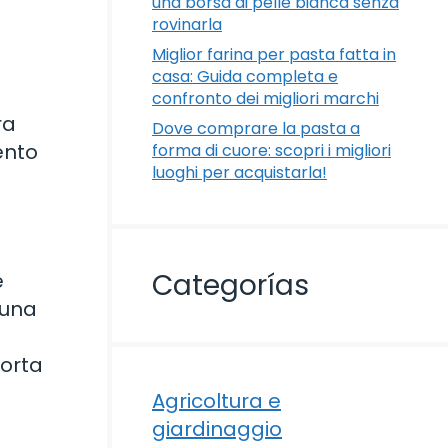
una borsa di pelle bianca senza
rovinarla
Miglior farina per pasta fatta in
casa: Guida completa e
confronto dei migliori marchi
ra
Dove comprare la pasta a
ento
forma di cuore: scopri i migliori
luoghi per acquistarla!
Categorías
e
 una
torta
Agricoltura e
giardinaggio