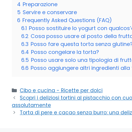
4
Preparazione
5
Servire e conservare
6
Frequently Asked Questions (FAQ)
6.1
Posso sostituire lo yogurt con qualcos’
6.2
Cosa posso usare al posto della frutt
6.3
Posso fare questa torta senza glutine
6.4
Posso congelare la torta?
6.5
Posso usare solo una tipologia di frut
6.6
Posso aggiungere altri ingredienti alla
Categorie
Cibo e cucina - Ricette per dolci
Scopri i deliziosi tortini al pistacchio con cu
assolutamente
Torta di pere e cacao senza burro: una deli