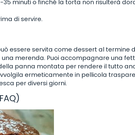
0-35 minuti o finché la torta non risulterà dor
ma di servire.
può essere servita come dessert al termine d
e una merenda. Puoi accompagnare una fet
n della panna montata per rendere il tutto an
, avvolgila ermeticamente in pellicola traspar
esca per diversi giorni.
(FAQ)