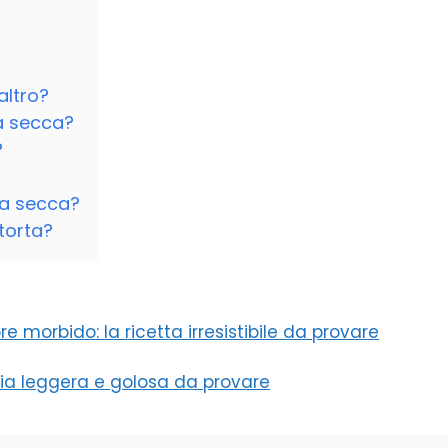
altro?
a secca?
?
ta secca?
 torta?
ore morbido: la ricetta irresistibile da provare
zia leggera e golosa da provare