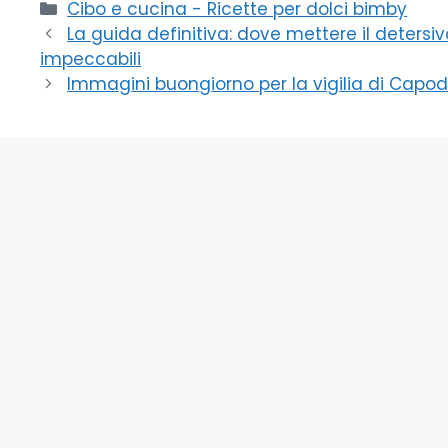
Categorie
Cibo e cucina - Ricette per dolci bimby
La guida definitiva: dove mettere il detersivo
impeccabili
Immagini buongiorno per la vigilia di Capodan