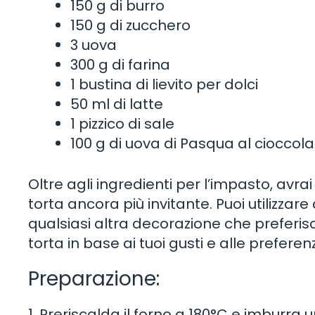
150 g di burro
150 g di zucchero
3 uova
300 g di farina
1 bustina di lievito per dolci
50 ml di latte
1 pizzico di sale
100 g di uova di Pasqua al cioccol
Oltre agli ingredienti per l’impasto, avr
torta ancora più invitante. Puoi utilizza
qualsiasi altra decorazione che preferisci
torta in base ai tuoi gusti e alle preferenz
Preparazione:
1. Preriscalda il forno a 180°C e imburra 