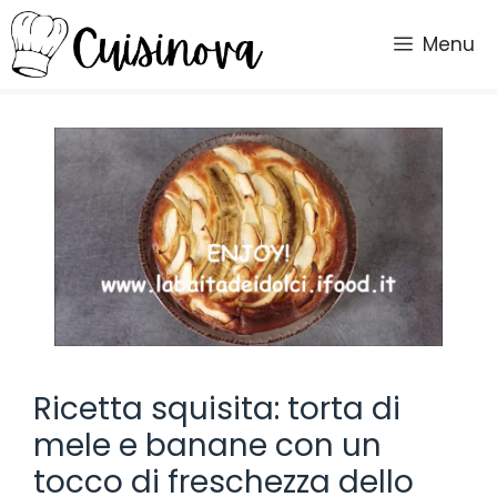
Vai
al
Menu
contenuto
Ricetta squisita: torta di
mele e banane con un
tocco di freschezza dello